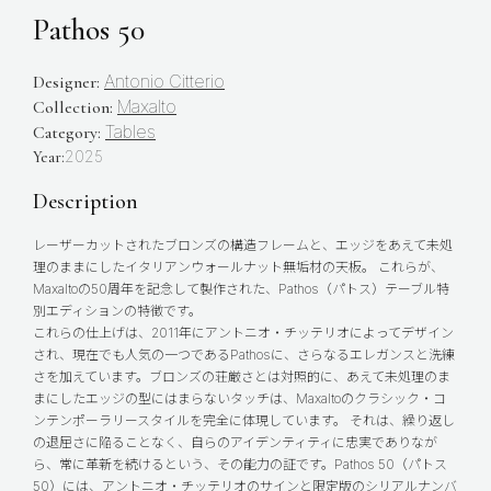
Pathos 50
Antonio Citterio
Designer:
Maxalto
Collection:
Tables
Category:
2025
Year:
Description
レーザーカットされたブロンズの構造フレームと、エッジをあえて未処
理のままにしたイタリアンウォールナット無垢材の天板。 これらが、
Maxaltoの50周年を記念して製作された、Pathos（パトス）テーブル特
別エディションの特徴です。
これらの仕上げは、2011年にアントニオ・チッテリオによってデザイン
され、現在でも人気の一つであるPathosに、さらなるエレガンスと洗練
さを加えています。ブロンズの荘厳さとは対照的に、あえて未処理のま
まにしたエッジの型にはまらないタッチは、Maxaltoのクラシック・コ
ンテンポーラリースタイルを完全に体現しています。 それは、繰り返し
の退屈さに陥ることなく、自らのアイデンティティに忠実でありなが
ら、常に革新を続けるという、その能力の証です。Pathos 50（パトス
50）には、アントニオ・チッテリオのサインと限定版のシリアルナンバ