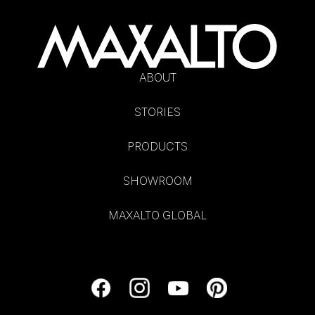
ABOUT
STORIES
PRODUCTS
SHOWROOM
MAXALTO GLOBAL
F
I
Y
P
a
n
o
i