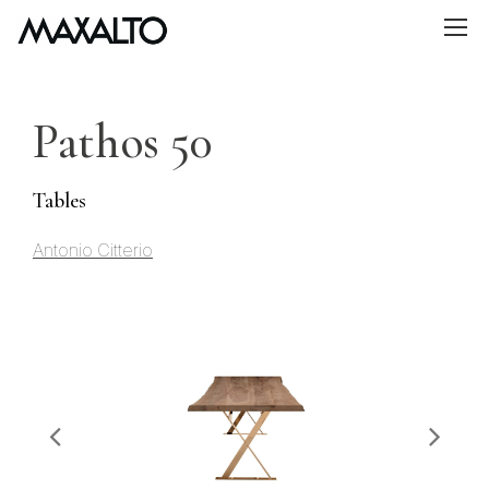
MAXALTO
メ
ニ
ュ
ー
Pathos 50
Tables
Antonio Citterio