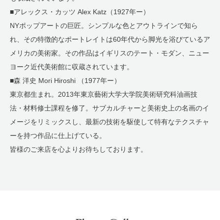
■アレックス・カッツ Alex Katz（1927年ー）
NYポップアートの巨匠。シンプルな色とアウトラインで知ら
れ、その特徴的なポートレイトは60年代から脚光を浴びているア
メリカの美術家。その作品はイギリスのテート・モダン、ニュー
ヨーク近代美術館に収蔵されています。
■森 洋史 Mori Hiroshi （1977年ー）
東京都生まれ。2013年東京藝術大学大学院美術研究科油画技
法・材料修士課程を修了。サブカルチャーと美術史上の名画のイ
メージをリミックスし、最新の技術を駆使して特有なテクスチャ
ーを持つ作品に仕上げている。
皆様のご来店を心よりお待ちしております。