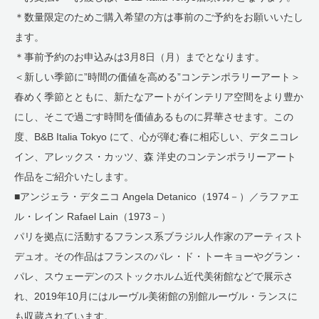
＊数量限定のためご購入希望の方は事前のご予約をお願いいたし
ます。
＊事前予約のお申込みは3月8日（月）までとなります。
＜新しい季節に”時間の価値を高める”コンテンポラリーアート＞
春めく季節とともに、新たなアートがインテリア空間をより豊か
にし、そこで過ごす時間を価値あるものに昇華させます。この
度、B&B Italia Tokyo にて、心が弾む春に相応しい、​​​​デタニコレ
イン、アレックス・カッツ、森 洋史のコンテンポラリーアート
作品をご紹介いたします。
■アンジェラ・デタニコ Angela Detanico（1974－）／ラファエ
ル・レイン Rafael Lain（1973－）
パリを拠点に活動するフランス系ブラジル人作家のアーティスト
デュオ。その作品はフランスのパレ・ド・トーキョーやグラン・
パレ、スウェーデンのストックホルム近代美術館などで展示さ
れ、2019年10月にはルーヴル美術館の別館ルーヴル・ランスに
も収蔵されています。