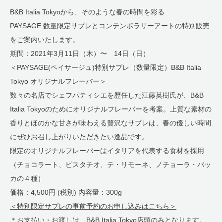
B&B Italia Tokyoから、そのような春の時間を彩る
PAYSAGE 数量限定サブレとコンテンポラリーアートの特別販売
をご案内いたします。
​​​​​期間：2021年3月11日（木）〜 14日（日）
＜PAYSAGE(ペイサージュ)特別サブレ（数量限定）B&B Italia
Tokyo オリジナルフレーバー＞
数々の名店でシェフパティシエを歴任した江藤英樹氏が、B&B
Italia Tokyoのためにオリジナルフレーバーを考案。​​​​​上質な素材の
香りとほのかな甘さが味わえる贅沢なサブレは、春の優しい時間
にぜひお召し上がりいただきたい逸品です。
限定のオリジナルフレーバーはイタリアを代表する食材を採用
（チョコラート、ピスタチオ、テ・リモーネ、ノチョーラ・バッ
カの４種）
価格：4,500円 (税別) 内容量：300g
＜特別限定サブレの事前予約のお申し込みはこちら＞
＊お支払い・お渡しは、B&B Italia Tokyo店頭のみとなります。