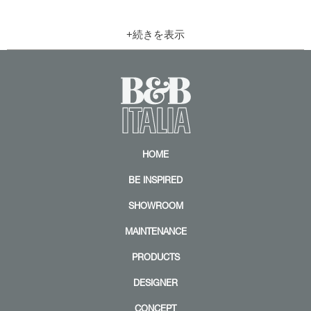
Z
Z
o
o
o
o
m
m
|
|
+
+
HOME
BE INSPIRED
SHOWROOM
MAINTENANCE
PRODUCTS
DESIGNER
CONCEPT