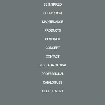
o
o
BE INSPIRED
m
m
|
|
+
+
SHOWROOM
MAINTENANCE
PRODUCTS
DESIGNER
Z
Z
CONCEPT
o
o
o
o
m
m
CONTACT
|
|
+
+
B&B ITALIA GLOBAL
PROFESSIONAL
CATALOGUES
RECRUITMENT