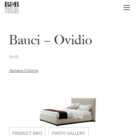
B&B Italia
メ
ニ
ュ
ー
Bauci – Ovidio
Beds
Antonio Citterio
PRODUCT INFO
PHOTO GALLERY