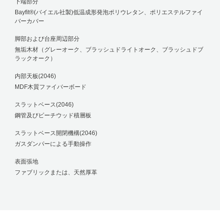
下端部分
Bayfit®(バイエル社製)低温成形発泡ポリウレタン、ポリエステルファイ
バーカバー
脚部および台座周辺部分
無垢木材（グレーオーク、ブラッシュドライトオーク、ブラッシュドブ
ラックオーク）
内部天板(2046)
MDF木質ファイバーボード
スラットベース(2046)
鋼管及びビーチウッド積層板
スラットベース開閉機構(2046)
ガスダンパーによる手動操作
表面張地
ファブリックまたは、天然厚革