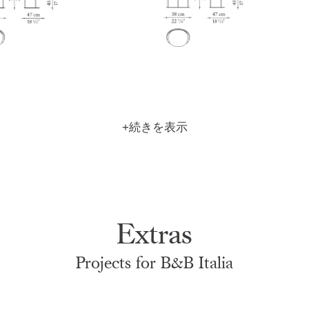
Z
o
o
m
Z
|
o
+
o
m
|
+
Extras
Projects for B&B Italia