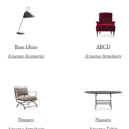
Base Ghisa
ABCD
Azucena Accessories
Azucena Armchairs
Nonaro
Nonaro
Azucena Armchairs
Azucena Tables