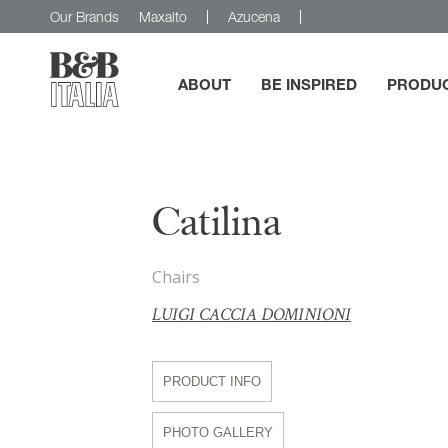
Our Brands
Maxalto
Azucena
ABOUT
BE INSPIRED
PRODU
B&B Italia
Catilina
Chairs
LUIGI CACCIA DOMINIONI
PRODUCT INFO
PHOTO GALLERY