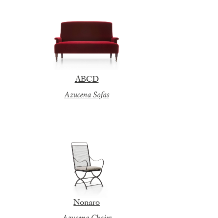
ABCD
Azucena Sofas
Nonaro
Azucena Chairs