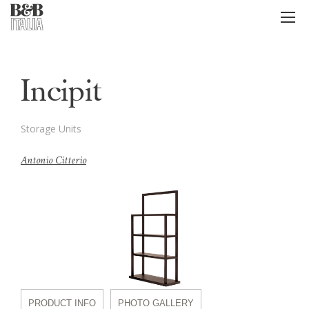
B&B Italia
メ
ニ
ュ
ー
Incipit
Storage Units
Antonio Citterio
PRODUCT INFO
PHOTO GALLERY