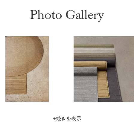
Photo Gallery
Z
o
o
m
|
+