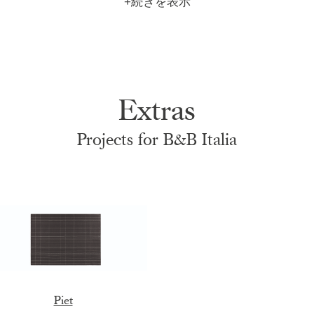
m
|
+
Extras
Projects for B&B Italia
Piet