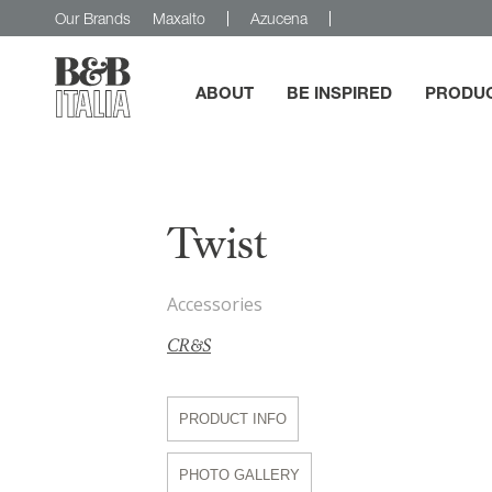
Our Brands
Maxalto
Azucena
ABOUT
BE INSPIRED
PRODU
B&B Italia
Twist
Accessories
CR&S
PRODUCT INFO
PHOTO GALLERY