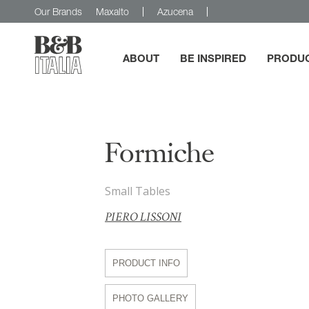
Our Brands
Maxalto
Azucena
ABOUT
BE INSPIRED
PRODU
B&B Italia
Formiche
Small Tables
PIERO LISSONI
PRODUCT INFO
PHOTO GALLERY