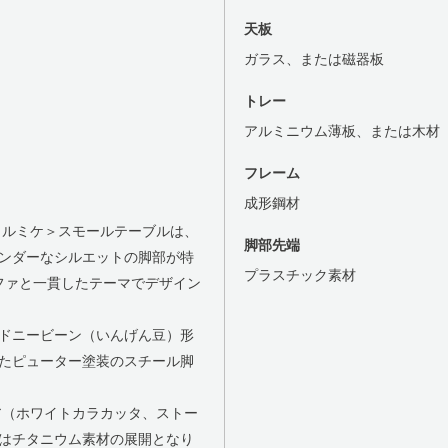
天板
ガラス、または磁器板
トレー
アルミニウム薄板、または木材
フレーム
成形鋼材
フォルミケ＞スモールテーブルは、
脚部先端
ンダーなシルエットの脚部が特
プラスチック素材
ファと一貫したテーマでデザイン
ドニービーン（いんげん豆）形
たピューター塗装のスチール脚
ア（ホワイトカラカッタ、ストー
はチタニウム素材の展開となり