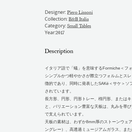
Designer:
Piero Lissoni
Collection:
B&B Italia
Category:
Small Tables
Year:
2017
Description
イタリア語で「蟻」を意味するFormiche＜
シンプルかつ軽やかさが際立つフォルムとスレ
徴的であり、同時に発表したSAKé＜サケ＞ソ
されています。
長方形、円形、円形トレー、楕円形、またはキ
と、バリエーション豊富な天板は、丸みを帯び
で支えられています。
天板の素材は、わずか8mm厚のストーンウェ
ングレー）、高透過ミュージアムガラス、また