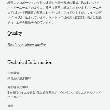
緻密なプロポーションを持つ連続した単一素材の形状。Papilio＜パピリ
オ＞アームチェアのように、美学は見事に解決されています。アームチ
ェアに比べて円錐形の形状はわずかに縮小されていますが、サイドのデ
ザインに取り込まれています。マットレスは外周とほぼ同じ高さに配置
され、全体の剛性を高めています。
Quality
Read more about quality
Technical Information
内部構造
鋼管及び成形鋼材
内部構造充填材
Bayfit®(バイエル社製)低温成形発泡ポリウレタン、ポリエステルファイ
バーカバー
脚部