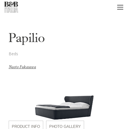
B&B Italia
メ
ニ
ュ
ー
Papilio
Beds
Naoto Fukasawa
PRODUCT INFO
PHOTO GALLERY