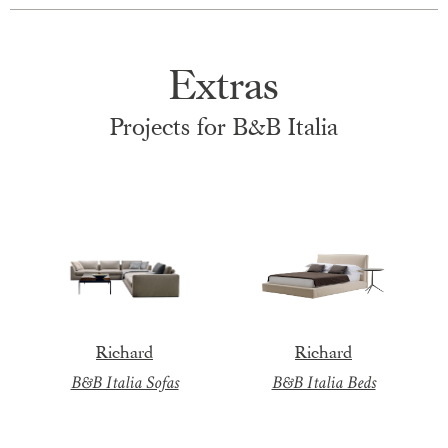
+
+
Extras
Projects for B&B Italia
Z
o
o
m
|
+
Richard
Richard
B&B Italia Sofas
B&B Italia Beds