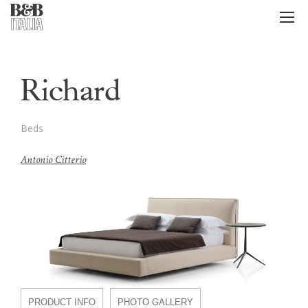
B&B Italia
メ
ニ
ュ
ー
Richard
Beds
Antonio Citterio
PRODUCT INFO
PHOTO GALLERY